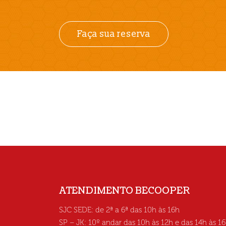
Faça sua reserva
ATENDIMENTO BECOOPER
SJC SEDE: de 2ª a 6ª das 10h às 16h
SP – JK: 10º andar das 10h às 12h e das 14h às 1