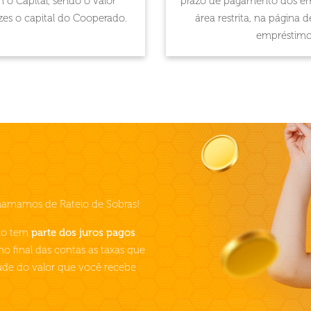
o Capital, sendo o valor
prazo de pagamento dos em
es o capital do Cooperado.
área restrita, na página 
empréstimo
hamamos de Rateio de Sobras!
mo tem
parte dos juros pagos
 no final das contas as taxas que
tude do valor que você recebe