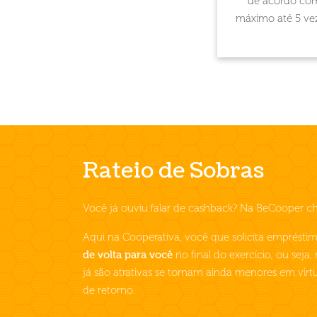
de acordo com 
máximo até 5 vez
Rateio de Sobras
Você já ouviu falar de cashback? Na BeCooper c
Aqui na Cooperativa, você que solicita emprésti
de volta para você
no final do exercício, ou seja,
já são atrativas se tornam ainda menores em vir
de retorno.