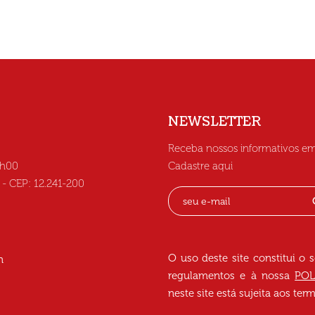
NEWSLETTER
Receba nossos informativos em
6h00
Cadastre aqui
C - CEP: 12.241-200
O uso deste site constitui o 
h
regulamentos e à nossa
POL
neste site está sujeita aos te