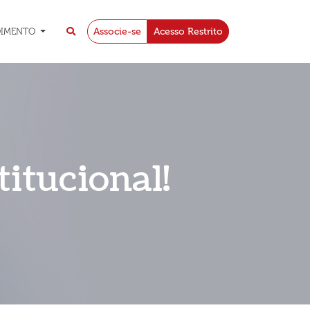
Associe-se
Acesso Restrito
DIMENTO
itucional!