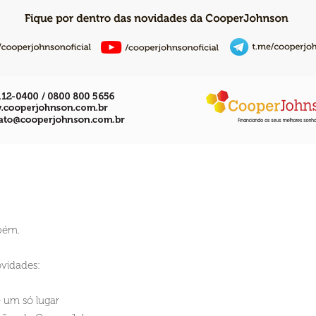
bém.
ovidades:
e um só lugar