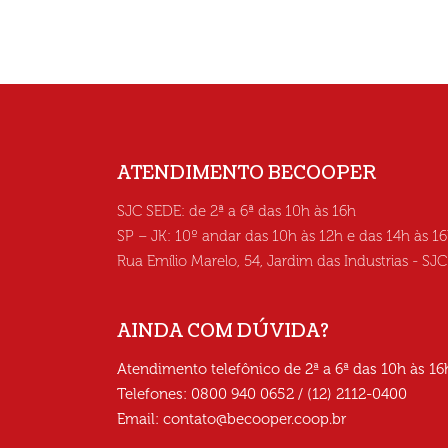
ATENDIMENTO BECOOPER
SJC SEDE: de 2ª a 6ª das 10h às 16h
SP – JK: 10º andar das 10h às 12h e das 14h às 1
Rua Emílio Marelo, 54, Jardim das Industrias - SJ
AINDA COM DÚVIDA?
Atendimento telefônico de 2ª a 6ª das 10h às 16
Telefones: 0800 940 0652 / (12) 2112-0400
Email:
contato@becooper.coop.br