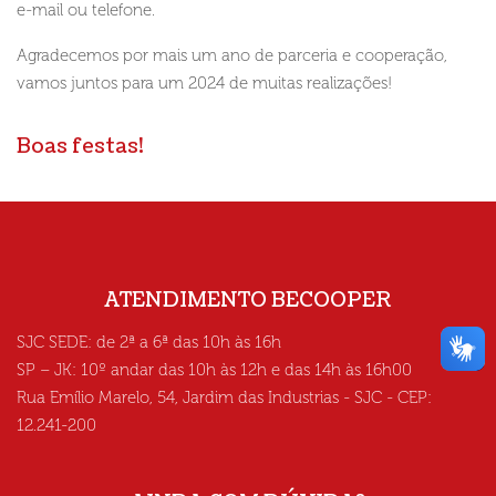
e-mail ou telefone.
Agradecemos por mais um ano de parceria e cooperação,
vamos juntos para um 2024 de muitas realizações!
Boas festas!
ATENDIMENTO BECOOPER
SJC SEDE: de 2ª a 6ª das 10h às 16h
SP – JK: 10º andar das 10h às 12h e das 14h às 16h00
Rua Emílio Marelo, 54, Jardim das Industrias - SJC - CEP:
12.241-200