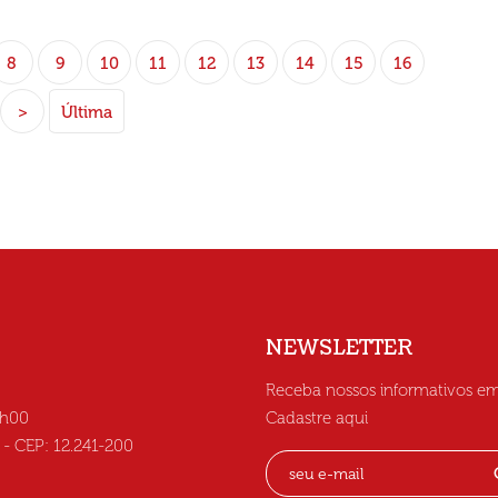
8
9
10
11
12
13
14
15
16
>
Última
NEWSLETTER
Receba nossos informativos em
6h00
Cadastre aqui
C - CEP: 12.241-200