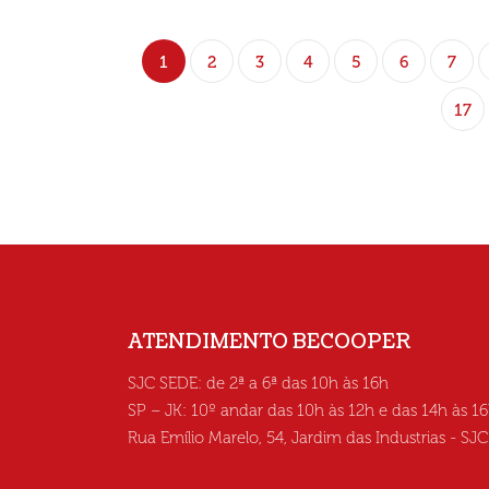
1
2
3
4
5
6
7
17
ATENDIMENTO BECOOPER
SJC SEDE: de 2ª a 6ª das 10h às 16h
SP – JK: 10º andar das 10h às 12h e das 14h às 1
Rua Emílio Marelo, 54, Jardim das Industrias - SJ