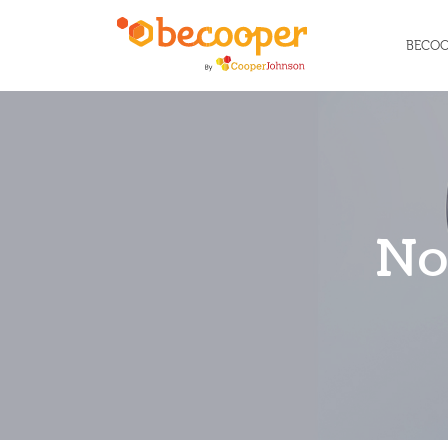
BECO
No